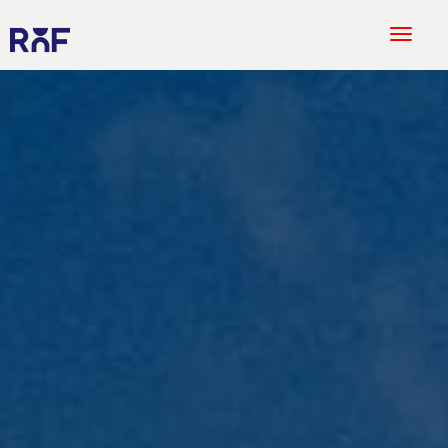
T
o
g
g
l
e
n
a
v
i
g
a
t
i
o
n